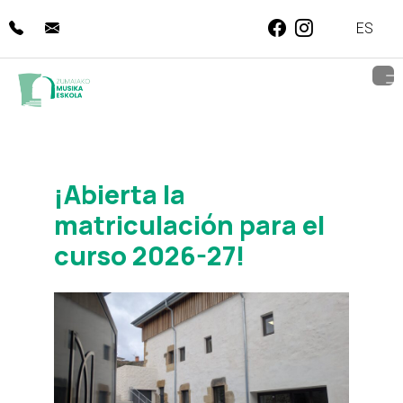
Skip
ES
to
Se abrirá nueva vent
Se abrirá nueva v
content
¡Abierta la
matriculación para el
curso 2026-27!